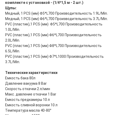
комплекте с установкой - (1/4*1,5 м - 2 шт.)
Щупы:
Медный, 1 PCS (мм) Φ5*L700 Производительность 1.9L/Min.
Медный, 1 PCS (мм) Φ6*L700 Производительность 3.7L/Min.
PVC (пластик),1 PCS (мм) Φ5*L700 Производительность
Главная
ООО "ФорАвтоКом"
1.0L/Min.
2015-2025
Каталог
PVC (пластик),1 PCS (мм) Φ6*L700 Производительность
2.0L/Min.
Доставка и оплата
PVC (пластик),1 PCS (мм) Φ8*L700 Производительность
Контакты
6.5L/Min.
PVC (пластик),1 PCS (мм) Φ7*L1000 Производительность
ООО "ФорАвтоКом", ИНН:6165230254,
ОГРН
:
1216100025063
3.7L/Min.
Политика обработки персональных данных
Технические характеристики
Емкость бака 80л
Давление вакуума 8 Bar
Скорость откачки 2 л/мин
Макс. давление откачки 1 Bar
Емкость предкамеры 10 л
Емкость сливной воронки 10 л
Температура масла 40-80°