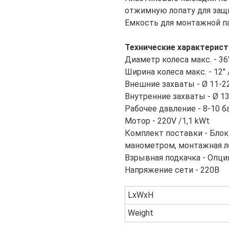
отжимную лопату для защ
Емкость для монтажной па
Технические характерист
Диаметр колеса макс. - 36
Ширина колеса макс. - 12"
Внешние захваты - Ø 11-2
Внутренние захваты - Ø 13
Рабочее давление - 8-10 б
Мотор - 220V /1,1 kWt
Комплект поставки - Блок
манометром, монтажная л
Взрывная подкачка - Опци
Напряжение сети - 220В
LxWxH
Weight
борудование для СТО
Электроинструмент