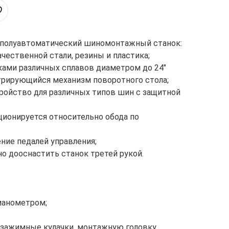
 полуавтоматический шиномонтажный станок:
чественной стали, резины и пластика;
сками различных сплавов диаметром до 24"
трирующийся механизм поворотного стола;
ройство для различных типов шин с защитной
ционируется относительно обода по
ние педалей управления;
о дооснастить станок третей рукой.
манометром;
 зажимные кулачки, монтажную головку,