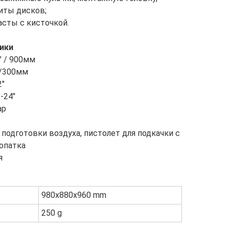
иты дисков;
сты с кисточкой.
ики
" / 900мм
 /300мм
2"
-24"
ар
 подготовки воздуха, пистолет для подкачки с
опатка
я
980x880x960 mm
250 g
Мебель складская