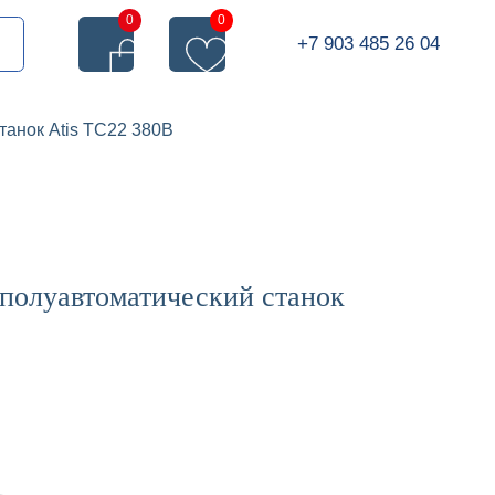
0
0
+7 903 485 26 04
анок Atis TC22 380В
олуавтоматический станок