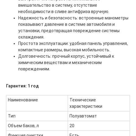
вмешательство в систему, отсутствие
необходимости в сливе антифриза вручную.
Надежность и безопасность: встроенные манометры
показывают давление в системе автомобиля и
установки, предотвращая повреждение системы
охлаждения.
Простота эксплуатации: удобная панель управления,
компактные размеры, высокая мобильность.
Долговечность: прочный корпус, устойчивый к
химическим веществам и механическим
повреждениям.
Гарантия: 1 год
Главная
ООО "ФорАвтоКом"
Наименование
Технические
2015-2025
Каталог
характеристики
Доставка и оплата
Тип
Полуавтомат
Контакты
Объем баков, л
20
ООО "ФорАвтоКом", ИНН:6165230254,
ОГРН
:
1216100025063
Функция очистки
Есть