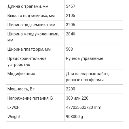
2015-2025
Каталог
Длина с трапами, мм
5457
Доставка и оплата
Высота подъёмника, мм
2105
Контакты
Ширина подъёмника, мм
3206
Ширина между колоннами,
2846
ООО "ФорАвтоКом", ИНН:6165230254,
ОГРН
:
1216100025063
мм
Политика обработки персональных данных
Ширина платформ, мм
508
Предохранительное
Ручное управление
устройство
Модификация
Для слесарных работ,
ровные платформы
Мощность, Вт
2200
Напряжение питания, В
380 или 220
LxWxH
4770x560x720 mm
Weight
908000 g