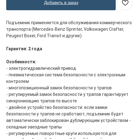
Добавить в заказ
Подъемник применяется для обслуживания коммерческого
транспорта (Mercedes-Benz Sprinter, Volkswagen Crafter,
Peugeot Boxer, Ford Transit и другие).
Гарантия: 2 года
Особенности:
- электрогидравлический привод
- пневматическая система безопасности с электронным
контролем
- многопозиционный замок безопасности у трапов
Главная
ООО "ФорАвтоКом"
- регулируемый замок безопасности у трапов гарантирует
синхронизацию трапов по высоте
2015-2025
Каталог
- двойное устройство безопасности: если замки
Доставка и оплата
безопасности у трапов не сработают, подъемник будет
Контакты
автоматически заблокирован дублирующим устройством -
складные заездные трапы
ООО "ФорАвтоКом", ИНН:6165230254,
ОГРН
:
1216100025063
- регулируемые поворотные круги используются для