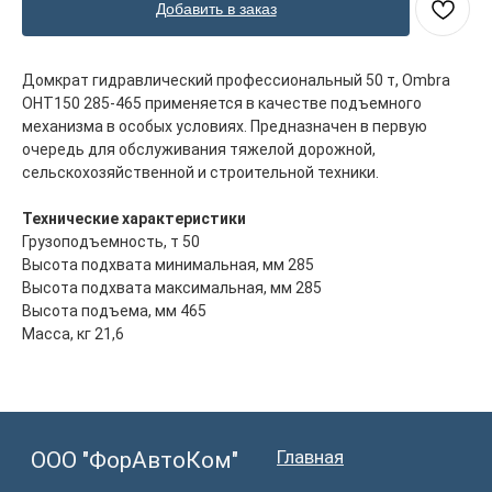
Добавить в заказ
Главная
ООО "ФорАвтоКом"
2015-2025
Каталог
Домкрат гидравлический профессиональный 50 т, Ombra
OHT150 285-465 применяется в качестве подъемного
Доставка и оплата
механизма в особых условиях. Предназначен в первую
Контакты
очередь для обслуживания тяжелой дорожной,
сельскохозяйственной и строительной техники.
ООО "ФорАвтоКом", ИНН:6165230254,
ОГРН
:
1216100025063
Политика обработки персональных данных
Технические характеристики
Грузоподъемность, т 50
Высота подхвата минимальная, мм 285
Высота подхвата максимальная, мм 285
Высота подъема, мм 465
Масса, кг 21,6