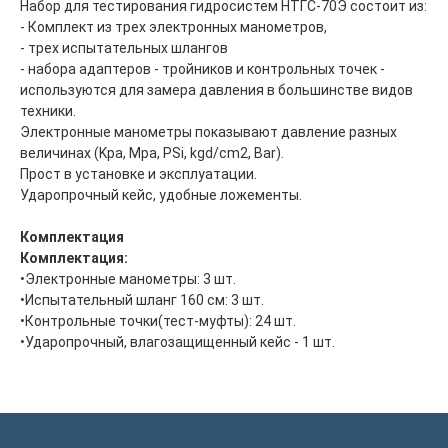
Набор для тестирования гидросистем НТГС-70Э состоит из:
- Комплект из трех электронных манометров,
- трех испытательных шлангов
- набора адаптеров - тройников и контрольных точек -
Главная
ООО "ФорАвтоКом"
используются для замера давления в большинстве видов
2015-2025
Каталог
техники.
Доставка и оплата
Электронные манометры показывают давление разных
величинах (Kpa, Mpa, PSi, kgd/cm2, Bar).
Контакты
Прост в установке и эксплуатации.
Ударопрочный кейс, удобные ложементы.
ООО "ФорАвтоКом", ИНН:6165230254,
ОГРН
:
1216100025063
Политика обработки персональных данных
Комплектация
Комплектация:
•Электронные манометры: 3 шт.
•Испытательный шланг 160 см: 3 шт.
•Контрольные точки(тест-муфты): 24 шт.
•Ударопрочный, влагозащищенный кейс - 1 шт.