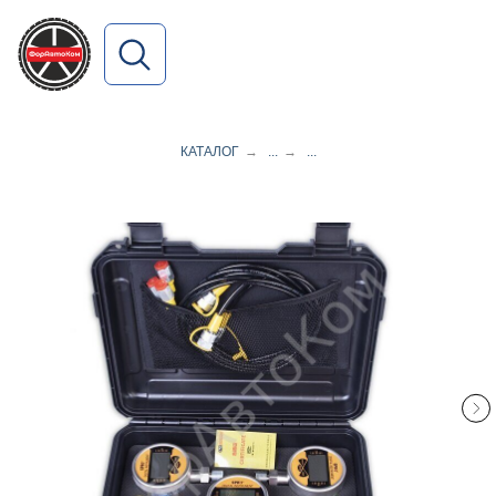
ПОИСК ПО САЙТУ
КАТАЛОГ
→
...
→
...