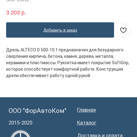
Главная
ООО "ФорАвтоКом"
2015-2025
Каталог
3 203
р.
Доставка и оплата
Контакты
Добавить в заказ
ООО "ФорАвтоКом", ИНН:6165230254,
ОГРН
:
1216100025063
Политика обработки персональных данных
Дрель ALTECO D 500-10.1 предназначен для безударного
сверления кирпича, бетона, камня, дерева, металла,
керамики и пластмассы. Рукоятка имеет покрытие SoftGrip,
которое способствует комфортной работе. Конструкция
дрели обеспечивает работу одной рукой