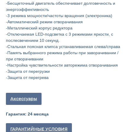
-Бесщеточный двигатель обеспечивает долговечность и
энергоэффективность
-3 режима мощности/частоты вращения (электроника)
-Автоматический режим отворачивания
-Металлический корпус редуктора
-Отключаемая LED-подсветка с 3 режимами яркости, с
послесвечением 10 секунд.
-Стальная поясная клипса устанавливаемая слева/справа
-Память выбранного режима работы при заворачивании /
при отворачивании
-Настройка чувствительности авторежима отворачивания
-Защита от перегрузки
Главная
ООО "ФорАвтоКом"
-Защита от перегрева
2015-2025
Каталог
Доставка и оплата
Аксессуары
Контакты
Гарантия: 24 месяца
ООО "ФорАвтоКом", ИНН:6165230254,
ОГРН
:
1216100025063
Политика обработки персональных данных
ГАРАНТИЙНЫЕ УСЛОВИЯ