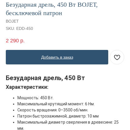
Безударная дрель, 450 Вт BOJET,
бесключевой патрон
BOJET
SKU:
EDD-450
2 290
р.
Добавить в заказ
Главная
ООО "ФорАвтоКом"
Безударная дрель, 450 Вт
2015-2025
Каталог
Характеристики:
Доставка и оплата
Мощность: 450 Вт.
Контакты
Максимальный крутящий момент: 6 Нм.
Скорость вращения: 0–3500 об/мин.
ООО "ФорАвтоКом", ИНН:6165230254,
ОГРН
:
1216100025063
Патрон быстрозажимной, диаметр: 10 мм
Политика обработки персональных данных
Максимальный диаметр сверления в древесине: 25
мм.