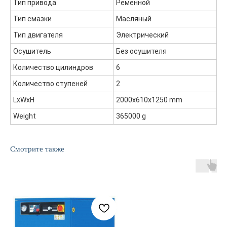
Тип привода
Ременной
Тип смазки
Масляный
Тип двигателя
Электрический
Осушитель
Без осушителя
Количество цилиндров
6
Количество ступеней
2
LxWxH
2000x610x1250 mm
Weight
365000 g
Главная
ООО "ФорАвтоКом"
Смотрите также
2015-2025
Каталог
Доставка и оплата
Контакты
ООО "ФорАвтоКом", ИНН:6165230254,
ОГРН
:
1216100025063
Политика обработки персональных данных