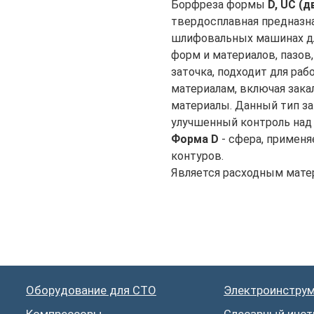
Борфреза формы
D, UC (
твердосплавная предназна
шлифовальных машинах дл
форм и материалов, пазов,
заточка, подходит для ра
материалам, включая зака
материалы. Данный тип з
улучшенный контроль над
Форма D
- сфера, применя
контуров.
Является расходным матер
борудование для СТО
Электроинструмент
омпрессоры
Слесарный инструмент
варочное оборудование
Заправка кондиционера
иагностика и виз. контроль
Мебель производственная