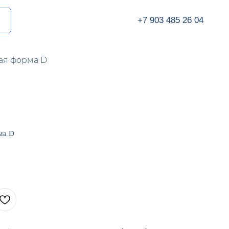
+7 903 485 26 04
ая форма D
ма D