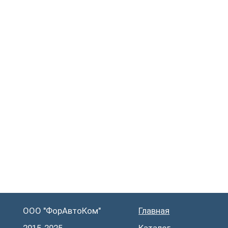
ООО "ФорАвтоКом"
Главная
О
2015-2025
Каталог
К
Доставка и оплата
С
Контакты
Д