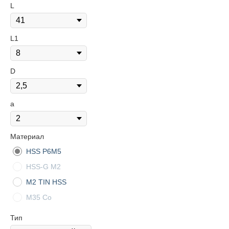
L
L1
D
a
Материал
HSS Р6М5
HSS-G M2
M2 TIN HSS
М35 Со
Тип