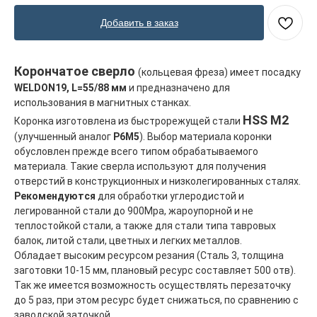
Добавить в заказ
Корончатое сверло
(кольцевая фреза) имеет посадку
WELDON19,
L=55/88
мм
и предназначено для
использования в магнитных станках.
HSS M2
Коронка изготовлена из быстрорежущей стали
(улучшенный аналог
Р6М5
). Выбор материала коронки
обусловлен прежде всего типом обрабатываемого
материала. Такие сверла используют для получения
отверстий в конструкционных и низколегированных сталях.
Главная
ООО "ФорАвтоКом"
Рекомендуются
для обработки углеродистой и
легированной стали до 900Мра, жароупорной и не
2015-2025
Каталог
теплостойкой стали, а также для стали типа тавровых
Доставка и оплата
балок, литой стали, цветных и легких металлов.
Контакты
Обладает высоким ресурсом резания (Сталь 3, толщина
заготовки 10-15 мм, плановый ресурс составляет 500 отв).
ООО "ФорАвтоКом", ИНН:6165230254,
ОГРН
:
1216100025063
Так же имеется возможность осуществлять перезаточку
до 5 раз, при этом ресурс будет снижаться, по сравнению с
Политика обработки персональных данных
заводской заточкой.