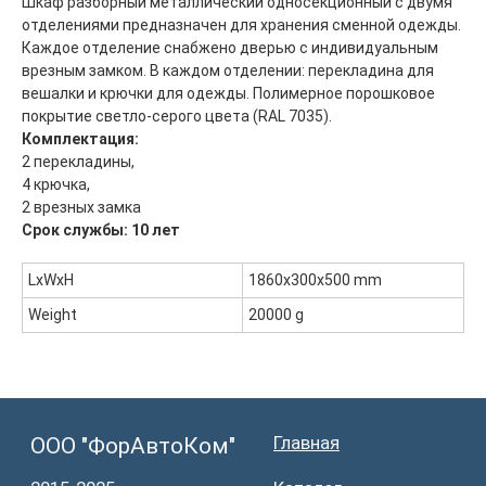
Шкаф разборный металлический односекционный с двумя
отделениями предназначен для хранения сменной одежды.
Главная
ООО "ФорАвтоКом"
Каждое отделение снабжено дверью с индивидуальным
врезным замком. В каждом отделении: перекладина для
2015-2025
Каталог
вешалки и крючки для одежды. Полимерное порошковое
Доставка и оплата
покрытие светло-серого цвета (RAL 7035).
Контакты
Комплектация:
2 перекладины,
ООО "ФорАвтоКом", ИНН:6165230254,
ОГРН
:
1216100025063
4 крючка,
Политика обработки персональных данных
2 врезных замка
Cрок службы: 10 лет
LxWxH
1860x300x500 mm
Weight
20000 g