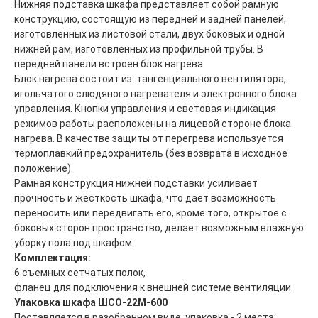
Нижняя подставка шкафа представляет собой рамную
конструкцию, состоящую из передней и задней панелей,
изготовленных из листовой стали, двух боковых и одной
нижней рам, изготовленных из профильной трубы. В
передней панели встроен блок нагрева.
Блок нагрева состоит из: тангенциального вентилятора,
игольчатого слюдяного нагревателя и электронного блока
Главная
ООО "ФорАвтоКом"
управления. Кнопки управления и световая индикация
2015-2025
Каталог
режимов работы расположены на лицевой стороне блока
нагрева. В качестве защиты от перегрева используется
Доставка и оплата
термоплавкий предохранитель (без возврата в исходное
Контакты
положение).
Рамная конструкция нижней подставки усиливает
ООО "ФорАвтоКом", ИНН:6165230254,
ОГРН
:
1216100025063
прочность и жесткость шкафа, что дает возможность
Политика обработки персональных данных
переносить или передвигать его, кроме того, открытое с
боковых сторон пространство, делает возможным влажную
уборку пола под шкафом.
Комплектация:
6 съемных сетчатых полок,
фланец для подключения к внешней системе вентиляции.
Упаковка шкафа ШСО-22М-600
Поставляется в разобранном виде, упаковка - 2 места: