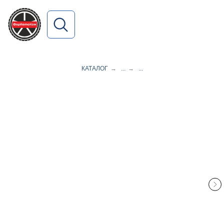
ПОИСК ПО САЙТУ
КАТАЛОГ
→
...
→
...