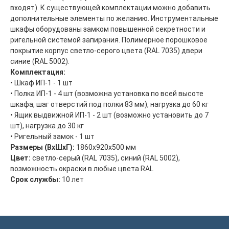
входят). К существующей комплектации можно добавить
дополнительные элементы по желанию. Инструментальные
шкафы оборудованы замком повышенной секретности и
Главная
ООО "ФорАвтоКом"
ригельной системой запирания. Полимерное порошковое
покрытие корпус светло-серого цвета (RAL 7035) двери
2015-2025
Каталог
синие (RAL 5002).
Доставка и оплата
Комплектация:
• Шкаф ИП-1 - 1 шт
Контакты
• Полка ИП-1 - 4 шт (возможна установка по всей высоте
шкафа, шаг отверстий под полки 83 мм), нагрузка до 60 кг
ООО "ФорАвтоКом", ИНН:6165230254,
ОГРН
:
1216100025063
• Ящик выдвижной ИП-1 - 2 шт (возможно установить до 7
Политика обработки персональных данных
шт), нагрузка до 30 кг
• Ригельный замок - 1 шт
Размеры (ВхШхГ):
1860x920x500 мм
Цвет:
светло-серый (RAL 7035), синий (RAL 5002),
возможность окраски в любые цвета RAL
Cрок службы:
10 лет