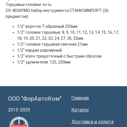
Торцевые головки: есть
2015-2025
Каталог
CS-4026PMQ Набор инструмента СТАНКОИМПОРТ (26
Доставка и оплата
предметов)
Контакты
1/2" вороток Т-образный 250мм
1/2" головки торцевые: 8, 9, 10, 11, 12, 13, 14, 15, 16, 17,
ООО "ФорАвтоКом", ИНН:6165230254,
ОГРН
:
1216100025063
18, 19, 20, 21, 22, 23, 24, 27, 30, 32мм
Политика обработки персональных данных
1/2" головка торцевая свечная 21мм
1/2" кардан шарнирный
1/2" ключ трещоточный с быстрым сбросом
1/2" удлинители: 125, 250мм