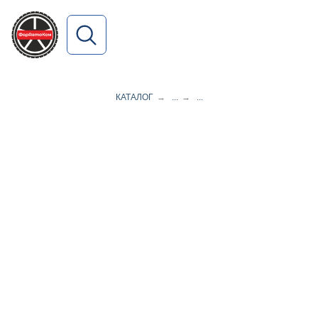
ПОИСК ПО САЙТУ
КАТАЛОГ
→
...
→
...