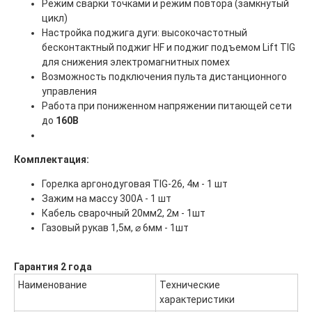
Режим сварки точками и режим повтора (замкнутый
цикл)
Настройка поджига дуги: высокочастотный
бесконтактный поджиг HF и поджиг подъемом Lift TIG
для снижения электромагнитных помех
Возможность подключения пульта дистанционного
управления
Работа при пониженном напряжении питающей сети
до
160В
Комплектация:
Горелка аргонодуговая TIG-26, 4м - 1 шт
Зажим на массу 300А - 1 шт
Кабель сварочный 20мм2, 2м - 1шт
Газовый рукав 1,5м, ⌀ 6мм - 1шт
Главная
ООО "ФорАвтоКом"
Гарантия 2 года
Наименование
Технические
2015-2025
Каталог
характеристики
Доставка и оплата