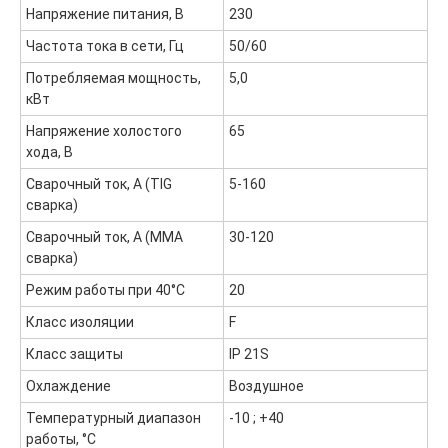
Напряжение питания, В
230
Контакты
Частота тока в сети, Гц
50/60
ООО "ФорАвтоКом", ИНН:6165230254,
ОГРН
:
1216100025063
Потребляемая мощность,
5,0
Политика обработки персональных данных
кВт
Напряжение холостого
65
хода, В
Сварочный ток, А (TIG
5-160
сварка)
Сварочный ток, А (MMA
30-120
сварка)
Режим работы при 40°С
20
Класс изоляции
F
Класс защиты
IP 21S
Охлаждение
Воздушное
Температурный диапазон
-10 ; +40
работы, °С