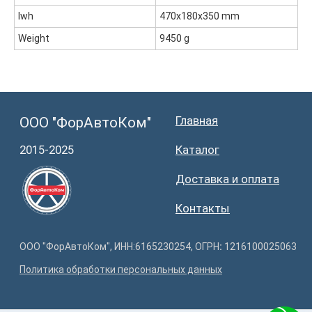
lwh
470x180x350 mm
Weight
9450 g