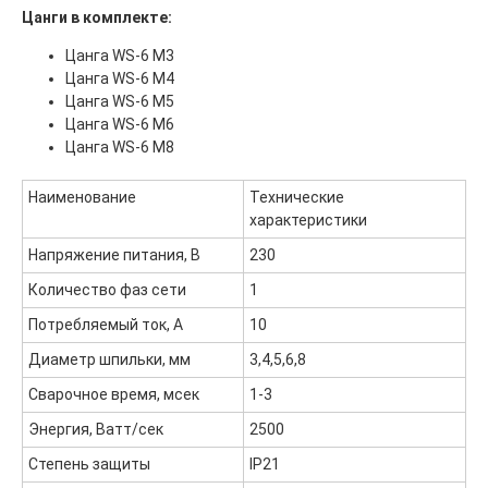
Цанги в комплекте:
Цанга WS-6 М3
Цанга WS-6 М4
Цанга WS-6 М5
Главная
ООО "ФорАвтоКом"
Цанга WS-6 М6
2015-2025
Каталог
Цанга WS-6 М8
Доставка и оплата
Наименование
Технические
Контакты
характеристики
ООО "ФорАвтоКом", ИНН:6165230254,
ОГРН
:
1216100025063
Напряжение питания, В
230
Политика обработки персональных данных
Количество фаз сети
1
Потребляемый ток, А
10
Диаметр шпильки, мм
3,4,5,6,8
Сварочное время, мсек
1-3
Энергия, Ватт/сек
2500
Степень защиты
IP21