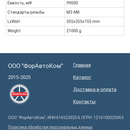
Емкость, мФ
99000
Стандарты резьбы
М3-М8
LxWxH
355x355x155 mm
Weight
21000 g