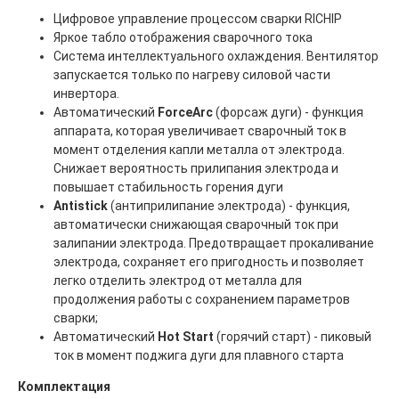
Цифровое управление процессом сварки RICHIP
Яркое табло отображения сварочного тока
Система интеллектуального охлаждения. Вентилятор
запускается только по нагреву силовой части
инвертора.
Автоматический
ForceArc
(форсаж дуги) - функция
аппарата, которая увеличивает сварочный ток в
момент отделения капли металла от электрода.
Снижает вероятность прилипания электрода и
повышает стабильность горения дуги
Antistick
(антиприлипание электрода) - функция,
автоматически снижающая сварочный ток при
залипании электрода. Предотвращает прокаливание
электрода, сохраняет его пригодность и позволяет
легко отделить электрод от металла для
продолжения работы с сохранением параметров
сварки;
Автоматический
Hot Start
(горячий старт) - пиковый
ток в момент поджига дуги для плавного старта
Главная
ООО "ФорАвтоКом"
Комплектация