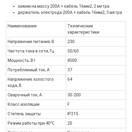
2015-2025
Каталог
зажим на массу 200А + кабель 16мм2, 2 метра
Доставка и оплата
держатель электрода 200А + кабель 16мм2, 3 метра
Контакты
Наименование
Технические
ООО "ФорАвтоКом", ИНН:6165230254,
ОГРН
:
1216100025063
характеристики
Политика обработки персональных данных
Напряжение питания, В
230
Частота тока в сети, Гц
50/60
Мощность, Вт
8500
Потребляемый ток, А
37
Напряжение холостого
64
хода, В
Сварочный ток, А
30-200
Класс изоляции
F
Степень защиты
IP21S
Режим работы при 40°С
20