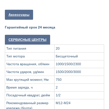
Аксессуары
Главная
ООО "ФорАвтоКом"
2015-2025
Каталог
Гарантийный срок 24 месяца
Доставка и оплата
Контакты
СЕРВИСНЫЕ ЦЕНТРЫ
ООО "ФорАвтоКом", ИНН:6165230254,
ОГРН
:
1216100025063
Тип питания
20
Политика обработки персональных данных
Тип мотора
Бесщеточный
Частота вращения, об/мин
1000/1500/2300
Частота ударов, уд/мин
1500/2000/3000
Max крутящий момент, Нм
750
Время заряда, ч
2
Посадочный квадрат, дюйм
1/2
Рекомендованный размер
М12-М24
крепежа (болта)