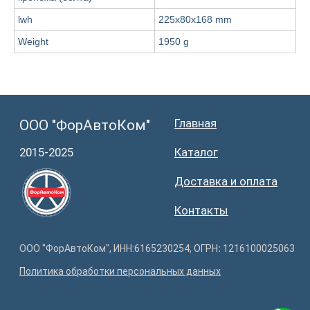
lwh
225x80x168 mm
Weight
1950 g