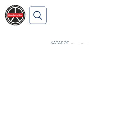
ПОИСК ПО САЙТУ
КАТАЛОГ
→
...
→
...