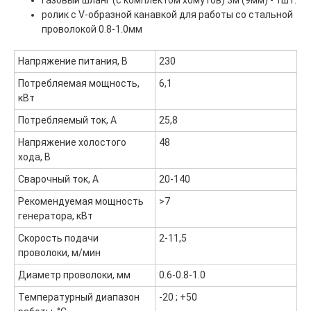
газовый шланг (с комплектом хомутов) 3м (9мм) - 1шт.
ролик с V-образной канавкой для работы со стальной
Доставка и оплата
проволокой 0.8-1.0мм
Контакты
Напряжение питания, В
230
ООО "ФорАвтоКом", ИНН:6165230254,
ОГРН
:
1216100025063
Политика обработки персональных данных
Потребляемая мощность,
6,1
кВт
Потребляемый ток, А
25,8
Напряжение холостого
48
хода, В
Сварочный ток, А
20-140
Рекомендуемая мощность
>7
генератора, кВт
Скорость подачи
2-11,5
проволоки, м/мин
Диаметр проволоки, мм
0.6-0.8-1.0
Температурный диапазон
-20 ; +50