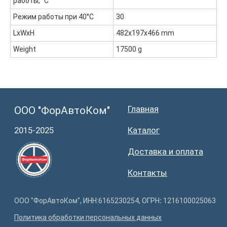
работы, °С
Режим работы при 40°С
30
LxWxH
482x197x466 mm
Weight
17500 g