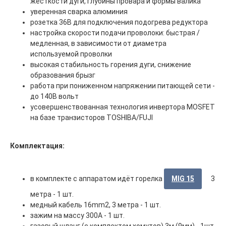
жесткости дуги, глубины провара и формы валика
уверенная сварка алюминия
розетка 36В для подключения подогрева редуктора
настройка скорости подачи проволоки: быстрая /
медленная, в зависимости от диаметра
используемой проволки
высокая стабильность горения дуги, снижение
образования брызг
работа при пониженном напряжении питающей сети -
до 140В вольт
усовершенствованная технология инвертора MOSFET
на базе транзисторов TOSHIBA/FUJI
Комплектация:
в комплекте с аппаратом идёт горелка
MIG 15
3
метра - 1 шт.
медный кабель 16mm2, 3 метра - 1 шт.
Главная
ООО "ФорАвтоКом"
зажим на массу 300А - 1 шт.
2015-2025
Каталог